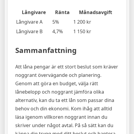
Långivare
Ränta
Månadsavgift
Långivare A
5%
1 200 kr
Långivare B
4,7%
1 150 kr
Sammanfattning
Att låna pengar är ett stort beslut som kräver
noggrant övervägande och planering.
Genom att göra en budget, välja rätt
lånebelopp och noggrant jämföra olika
alternativ, kan du ta ett lån som passar dina
behov och din ekonomi. Kom ihåg att alltid
läsa igenom villkoren noggrant innan du
skriver under något avtal. På så sätt kan du
känna dig trygg med ditt beslut och hantera