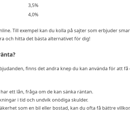
3,5%
4,0%
online. Till exempel kan du kolla på sajter som erbjuder smar
a och hitta det bästa alternativet för dig!
ränta?
bjudanden, finns det andra knep du kan använda för att få e
ar ett lån, fråga om de kan sänka räntan.
kningar i tid och undvik onödiga skulder.
rhet som en bil eller bostad, kan du ofta få bättre villkor