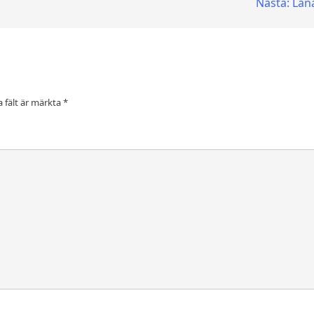
Nästa:
Lån
a fält är märkta
*