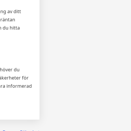
ng av ditt
å räntan
n du hitta
ehöver du
säkerheter för
vara informerad