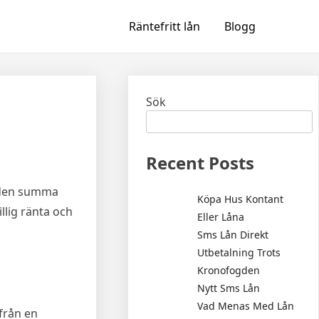
Räntefritt lån
Blogg
Sök
Recent Posts
r den summa
Köpa Hus Kontant
llig ränta och
Eller Låna
Sms Lån Direkt
Utbetalning Trots
Kronofogden
Nytt Sms Lån
Vad Menas Med Lån
 från en